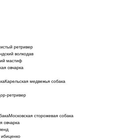
тистый ретривер
ндский волкодав
кий мастиф
кая овчарка
Карельская медвежья собака
ор-ретривер
Московская сторожевая собака
я овчарка
ленд
 ибиценко