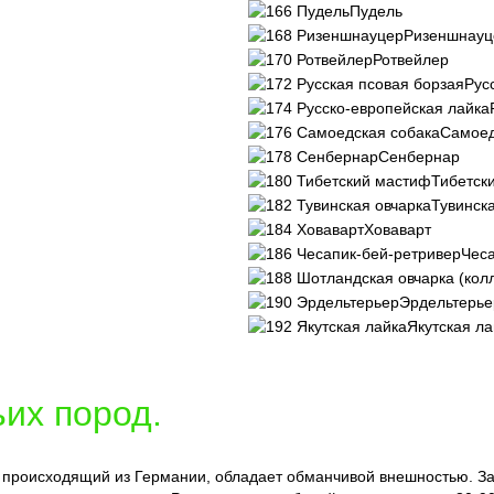
Пудель
Ризеншнауц
Ротвейлер
Рус
Самоед
Сенбернар
Тибетск
Тувинск
Ховаварт
Чеса
Эрдельтерье
Якутская ла
ьих пород.
, происходящий из Германии, обладает обманчивой внешностью. З