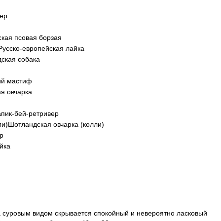
ер
ская псовая борзая
Русско-европейская лайка
ская собака
ий мастиф
ая овчарка
пик-бей-ретривер
Шотландская овчарка (колли)
р
йка
а суровым видом скрывается спокойный и невероятно ласковый