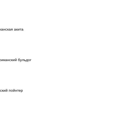
анская акита
иканский бульдог
ский пойнтер